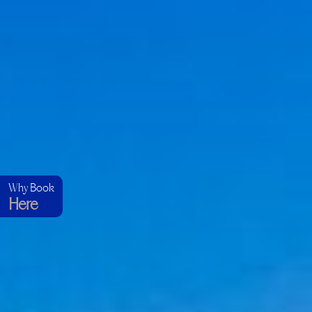
Why Book
Here