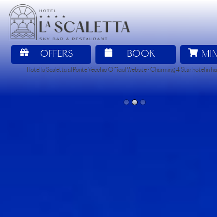
OFFERS
BOOK
MI
Hotel la Scaletta al Ponte Vecchio Official Website • Charming 4 Star hotel in his